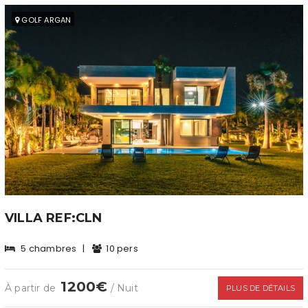
GOLF ARGAN
VILLA REF:CLN
5 chambres
|
10 pers
1200€
À partir de
/ Nuit
PLUS DE DÉTAILS