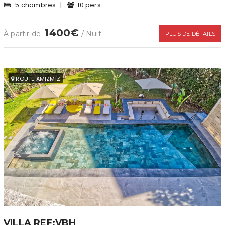
5 chambres
|
10 pers
1400€
À partir de
/ Nuit
PLUS DE DÉTAILS
ROUTE AMIZMIZ
VILLA REF:VBH