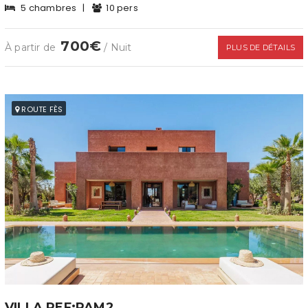
5 chambres
|
10 pers
700€
À partir de
/ Nuit
PLUS DE DÉTAILS
ROUTE FÈS
VILLA REF:PAM2