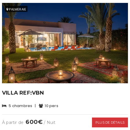
PALMERAIE
VILLA REF:VBN
5 chambres
|
10 pers
600€
À partir de
/ Nuit
PLUS DE DÉTAILS