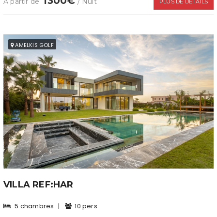
1300€
À partir de
/ Nuit
PLUS DE DÉTAILS
AMELKIS GOLF
VILLA REF:HAR
5 chambres
|
10 pers