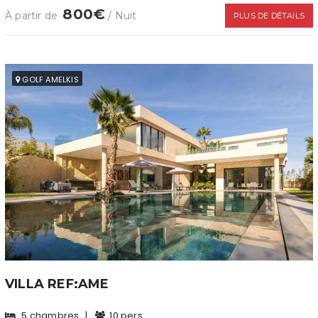
800€
À partir de
/ Nuit
PLUS DE DÉTAILS
GOLF AMELKIS
VILLA REF:AME
5 chambres
|
10 pers