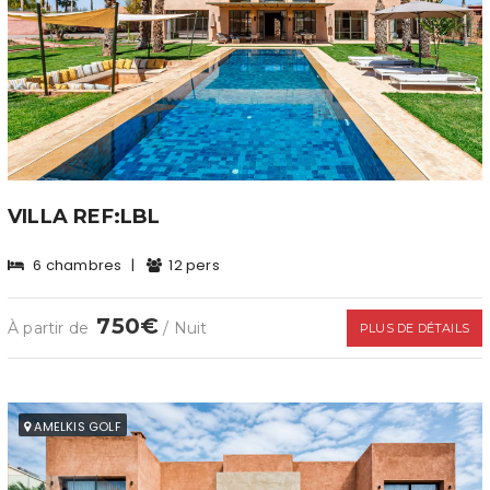
VILLA REF:LBL
6 chambres
|
12 pers
750€
À partir de
/ Nuit
PLUS DE DÉTAILS
AMELKIS GOLF