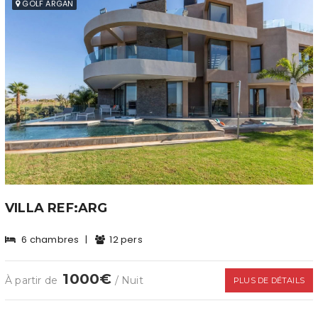
GOLF ARGAN
VILLA REF:ARG
6 chambres
|
12 pers
1000€
À partir de
/ Nuit
PLUS DE DÉTAILS