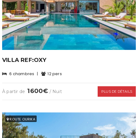
VILLA REF:OXY
6 chambres
|
12 pers
1600€
À partir de
/ Nuit
PLUS DE DÉTAILS
ROUTE OURIKA