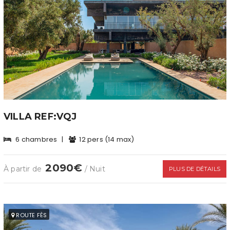
VILLA REF:VQJ
6 chambres
|
12 pers (14 max)
2090€
À partir de
/ Nuit
PLUS DE DÉTAILS
ROUTE FÈS