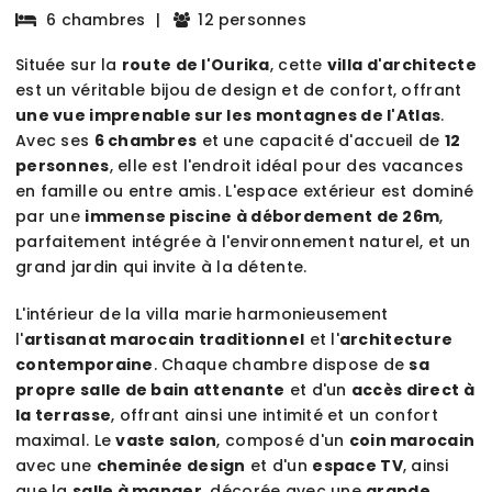
6 chambres
|
12 personnes
Située sur la
route de l'Ourika
, cette
villa d'architecte
est un véritable bijou de design et de confort, offrant
une vue imprenable sur les montagnes de l'Atlas
.
Avec ses
6 chambres
et une capacité d'accueil de
12
personnes
, elle est l'endroit idéal pour des vacances
en famille ou entre amis. L'espace extérieur est dominé
par une
immense piscine à débordement de 26m
,
parfaitement intégrée à l'environnement naturel, et un
grand jardin qui invite à la détente.
L'intérieur de la villa marie harmonieusement
l'
artisanat marocain traditionnel
et l'
architecture
contemporaine
. Chaque chambre dispose de
sa
propre salle de bain attenante
et d'un
accès direct à
la terrasse
, offrant ainsi une intimité et un confort
maximal. Le
vaste salon
, composé d'un
coin marocain
avec une
cheminée design
et d'un
espace TV
, ainsi
que la
salle à manger
, décorée avec une
grande