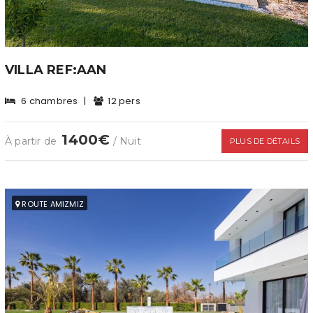
VILLA REF:AAN
6 chambres
|
12 pers
1400€
À partir de
/ Nuit
PLUS DE DÉTAILS
ROUTE AMIZMIZ