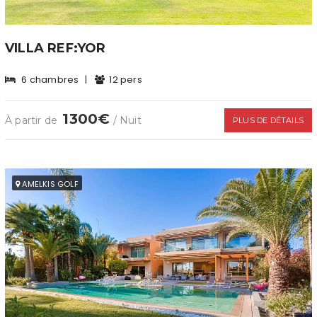
VILLA REF:YOR
6 chambres
|
12 pers
1300€
À partir de
/ Nuit
PLUS DE DÉTAILS
AMELKIS GOLF