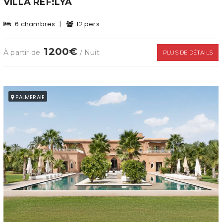
VILLA REF:LYA
6 chambres
|
12 pers
1200€
À partir de
/ Nuit
PLUS DE DÉTAILS
PALMERAIE