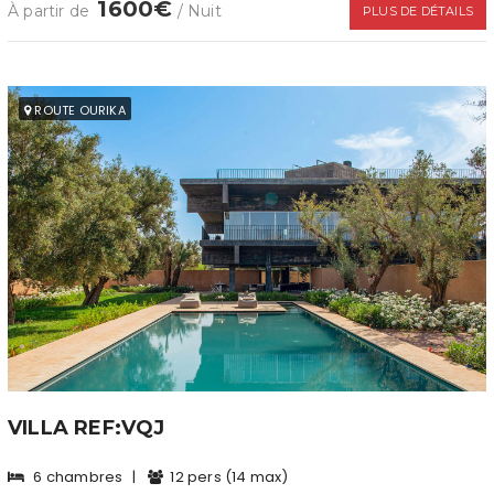
1600€
À partir de
/ Nuit
PLUS DE DÉTAILS
ROUTE OURIKA
VILLA REF:VQJ
6 chambres
|
12 pers (14 max)