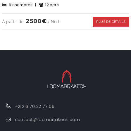
6 chambres
|
12 pers
2500€
À partir de
/ Nuit
PLUS DE DÉTAILS
+212 6 70 22 77 06
contact@locmarrakech.com