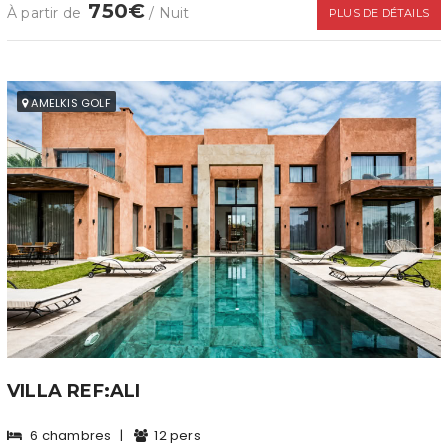
750€
À partir de
/ Nuit
PLUS DE DÉTAILS
AMELKIS GOLF
VILLA REF:ALI
6 chambres
|
12 pers