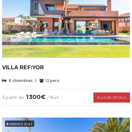
VILLA REF:YOR
6 chambres
|
12 pers
1300€
À partir de
/ Nuit
PLUS DE DÉTAILS
AMELKIS GOLF