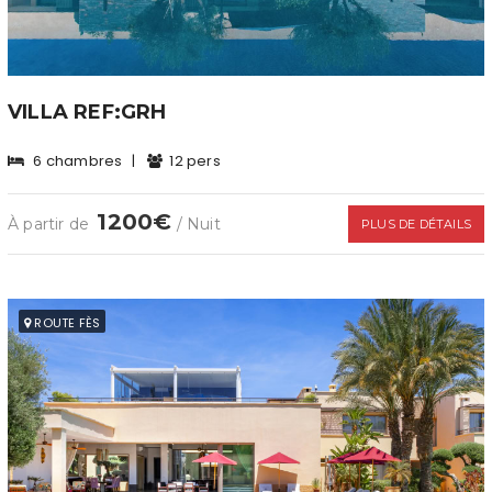
VILLA REF:GRH
6 chambres
|
12 pers
1200€
À partir de
/ Nuit
PLUS DE DÉTAILS
ROUTE FÈS