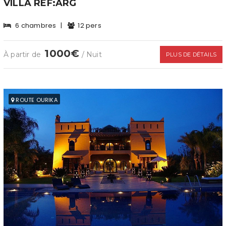
VILLA REF:ARG
6 chambres
|
12 pers
1000€
À partir de
/ Nuit
PLUS DE DÉTAILS
ROUTE OURIKA