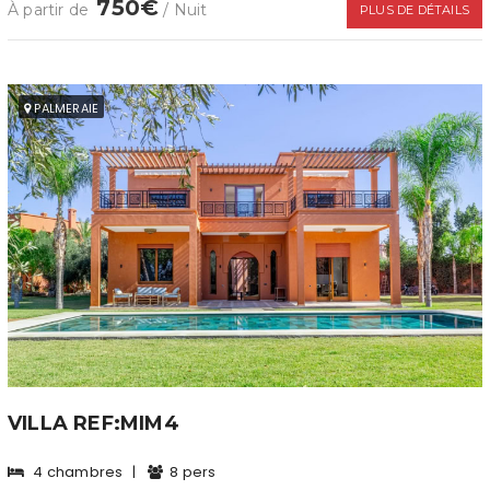
750€
À partir de
/ Nuit
PLUS DE DÉTAILS
PALMERAIE
VILLA REF:MIM4
4 chambres
|
8 pers