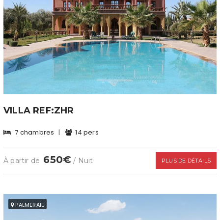
VILLA REF:ZHR
7 chambres
|
14 pers
650€
À partir de
/ Nuit
PLUS DE DÉTAILS
PALMERAIE