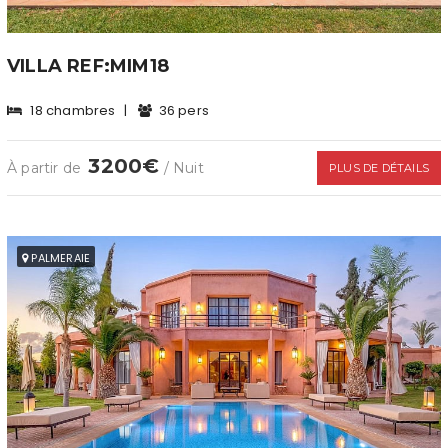
VILLA REF:MIM18
18 chambres
|
36 pers
3200€
À partir de
/ Nuit
PLUS DE DÉTAILS
PALMERAIE