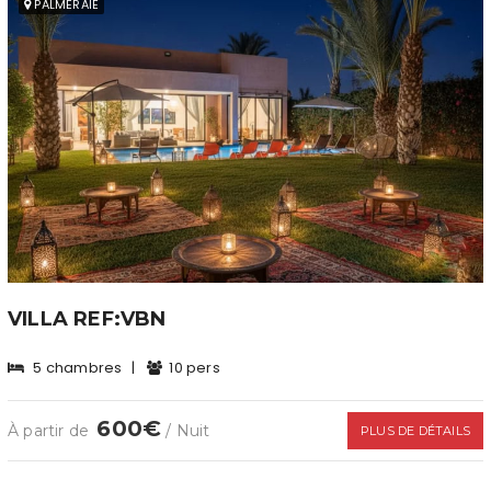
PALMERAIE
VILLA REF:VBN
5 chambres
|
10 pers
600€
À partir de
/ Nuit
PLUS DE DÉTAILS