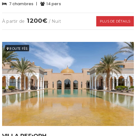
7 chambres
|
14 pers
1200€
À partir de
/ Nuit
PLUS DE DÉTAILS
ROUTE FÈS
VILLA REF:ORH