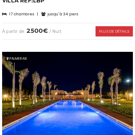
VILLA REF:LBP
17 chambres
|
jusqu'à 34 pers
2500€
À partir de
/ Nuit
PLUS DE DÉTAILS
PALMERAIE