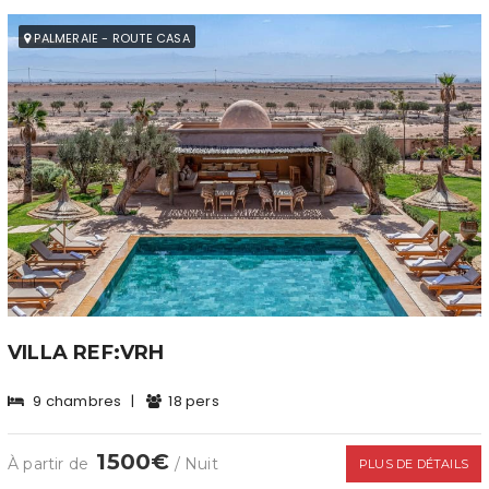
PALMERAIE - ROUTE CASA
VILLA REF:VRH
9 chambres
|
18 pers
1500€
À partir de
/ Nuit
PLUS DE DÉTAILS