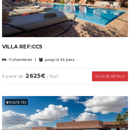
VILLA REF:CC5
11 chambres
|
jusqu'à 34 pers
2625€
À partir de
/ Nuit
PLUS DE DÉTAILS
ROUTE FÈS