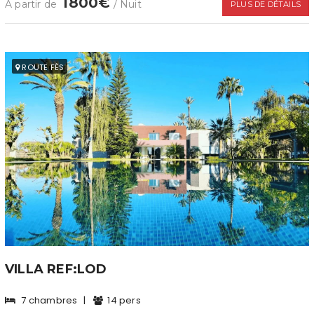
1800€
À partir de
/ Nuit
PLUS DE DÉTAILS
ROUTE FÈS
VILLA REF:LOD
7 chambres
|
14 pers