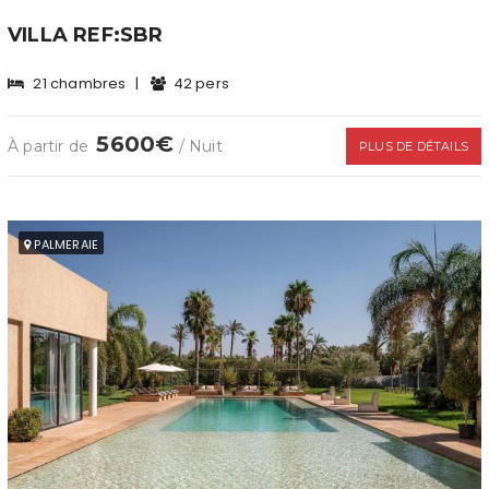
VILLA REF:SBR
21 chambres
|
42 pers
5600€
À partir de
/ Nuit
PLUS DE DÉTAILS
PALMERAIE