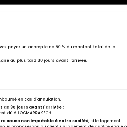
evez payer un acompte de 50 % du montant total de la
aire au plus tard 30 jours avant l'arrivée.
mboursé en cas d'annulation.
 de 30 jours avant l'arrivée :
n est dû à LOCMARRAKECH.
tre cause non imputable à notre société
, si le logement
, nous proposerons au client un logement de qualité égale 