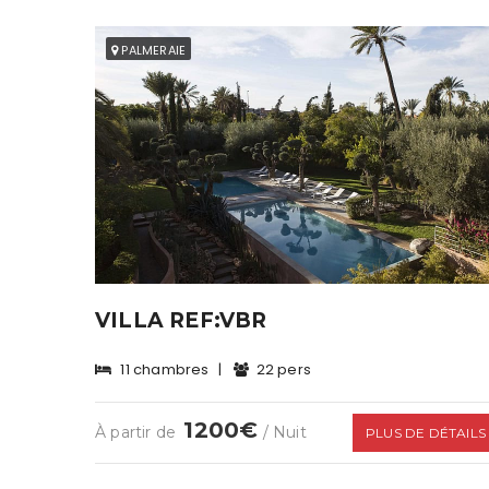
PALMERAIE
VILLA REF:VBR
11 chambres
|
22 pers
1200€
À partir de
/ Nuit
PLUS DE DÉTAILS