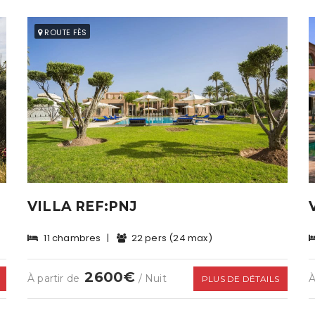
ROUTE FÈS
VILLA REF:PNJ
11 chambres
|
22 pers (24 max)
2600€
À partir de
/ Nuit
À
PLUS DE DÉTAILS