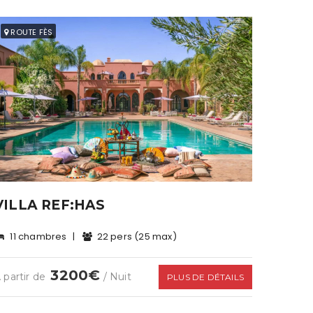
ROUTE FÈS
VILLA REF:HAS
11 chambres
|
22 pers (25 max)
3200€
 partir de
/ Nuit
PLUS DE DÉTAILS