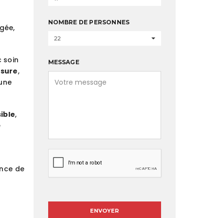
NOMBRE DE PERSONNES
gée,
22
 soin
MESSAGE
esure
,
une
ible
,
e
ence de