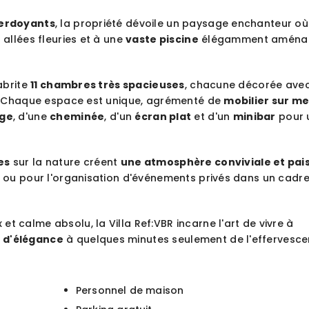
verdoyants
, la propriété dévoile un paysage enchanteur où
 allées fleuries et à une
vaste piscine
élégamment aména
abrite
11 chambres très spacieuses
, chacune décorée avec
né. Chaque espace est unique, agrémenté de
mobilier sur m
ge
, d'une
cheminée
, d'un
écran plat
et d'un
minibar
pour 
es
sur la nature créent
une atmosphère conviviale et pais
is ou pour l'organisation d'événements privés dans un cadr
t calme absolu, la Villa Ref:VBR incarne l'art de vivre à
 d'élégance
à quelques minutes seulement de l'effervesc
Personnel de maison