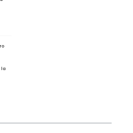
ro
 la