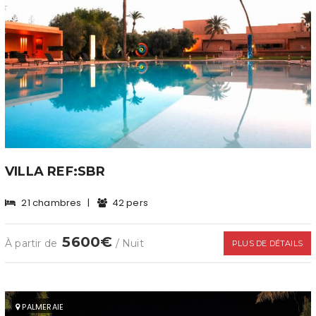
VILLA REF:SBR
21 chambres
|
42 pers
5600€
À partir de
/ Nuit
PLUS DE DÉTAILS
PALMERAIE