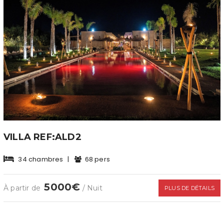
VILLA REF:ALD2
34 chambres
|
68 pers
5000€
À partir de
/ Nuit
PLUS DE DÉTAILS