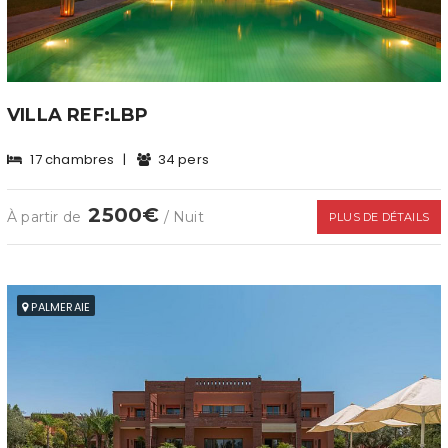
VILLA REF:LBP
17 chambres
|
34 pers
2500€
À partir de
/ Nuit
PLUS DE DÉTAILS
PALMERAIE