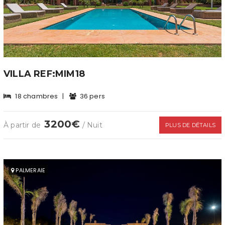
VILLA REF:MIM18
18 chambres
|
36 pers
3200€
À partir de
/ Nuit
PLUS DE DÉTAILS
PALMERAIE