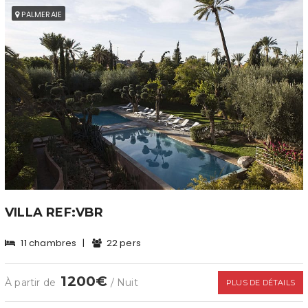
PALMERAIE
VILLA REF:VBR
11 chambres
|
22 pers
1200€
À partir de
/ Nuit
PLUS DE DÉTAILS