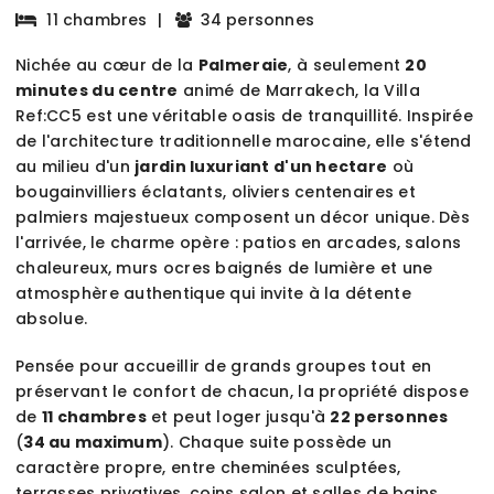
11 chambres
|
34 personnes
Nichée au cœur de la
Palmeraie
, à seulement
20
minutes du centre
animé de Marrakech, la Villa
Ref:CC5 est une véritable oasis de tranquillité. Inspirée
de l'architecture traditionnelle marocaine, elle s'étend
au milieu d'un
jardin luxuriant d'un hectare
où
bougainvilliers éclatants, oliviers centenaires et
palmiers majestueux composent un décor unique. Dès
l'arrivée, le charme opère : patios en arcades, salons
chaleureux, murs ocres baignés de lumière et une
atmosphère authentique qui invite à la détente
absolue.
Pensée pour accueillir de grands groupes tout en
préservant le confort de chacun, la propriété dispose
de
11 chambres
et peut loger jusqu'à
22 personnes
(
34 au maximum
). Chaque suite possède un
caractère propre, entre cheminées sculptées,
terrasses privatives, coins salon et salles de bains