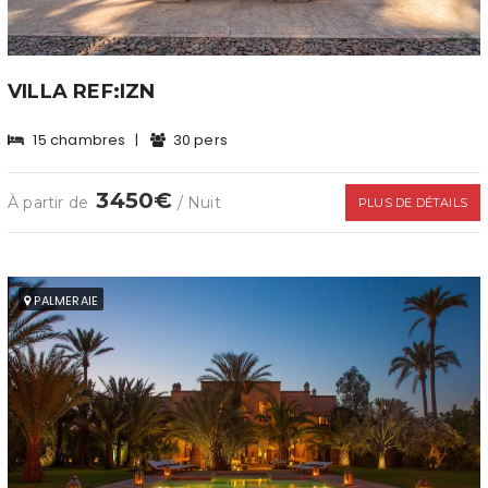
VILLA REF:IZN
15 chambres
|
30 pers
3450€
À partir de
/ Nuit
PLUS DE DÉTAILS
PALMERAIE