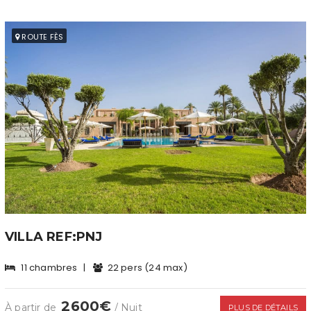
ROUTE FÈS
VILLA REF:PNJ
11 chambres
|
22 pers (24 max)
2600€
À partir de
/ Nuit
PLUS DE DÉTAILS