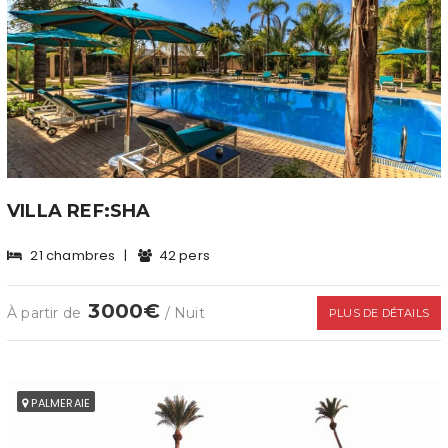
VILLA REF:SHA
21 chambres
|
42 pers
3000€
À partir de
/ Nuit
PLUS DE DÉTAILS
PALMERAIE