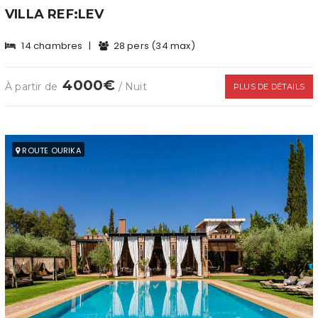
VILLA REF:LEV
14 chambres
|
28 pers (34 max)
4000€
À partir de
/ Nuit
PLUS DE DÉTAILS
ROUTE OURIKA