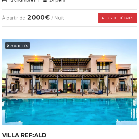
12 chambres
|
24 pers
2000€
À partir de
/ Nuit
PLUS DE DÉTAILS
ROUTE FÈS
VILLA REF:ALD