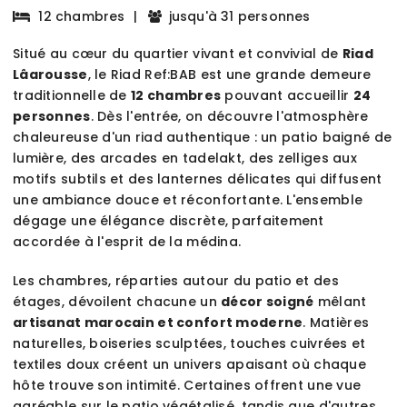
12 chambres
|
jusqu'à 31 personnes
Situé au cœur du quartier vivant et convivial de
Riad
Lâarousse
, le Riad Ref:BAB est une grande demeure
traditionnelle de
12 chambres
pouvant accueillir
24
personnes
. Dès l'entrée, on découvre l'atmosphère
chaleureuse d'un riad authentique : un patio baigné de
lumière, des arcades en tadelakt, des zelliges aux
motifs subtils et des lanternes délicates qui diffusent
une ambiance douce et réconfortante. L'ensemble
dégage une élégance discrète, parfaitement
accordée à l'esprit de la médina.
Les chambres, réparties autour du patio et des
étages, dévoilent chacune un
décor soigné
mêlant
artisanat marocain et confort moderne
. Matières
naturelles, boiseries sculptées, touches cuivrées et
textiles doux créent un univers apaisant où chaque
hôte trouve son intimité. Certaines offrent une vue
agréable sur le patio végétalisé, tandis que d'autres