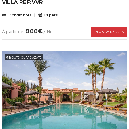
VILLA REF:VVR
7 chambres
|
14 pers
800€
À partir de
/ Nuit
PLUS DE DÉTAILS
ROUTE OUARZAZATE