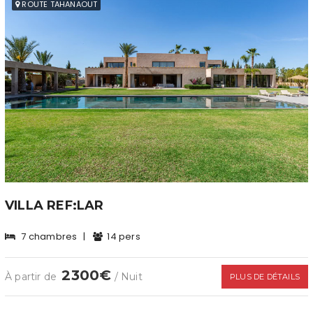
ROUTE TAHANAOUT
VILLA REF:LAR
7 chambres
|
14 pers
2300€
À partir de
/ Nuit
PLUS DE DÉTAILS