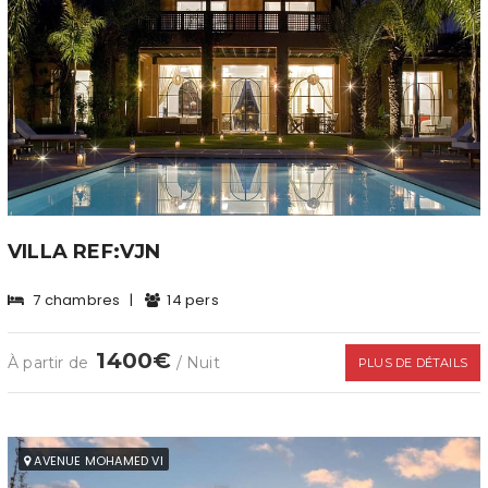
VILLA REF:VJN
7 chambres
|
14 pers
1400€
À partir de
/ Nuit
PLUS DE DÉTAILS
AVENUE MOHAMED VI