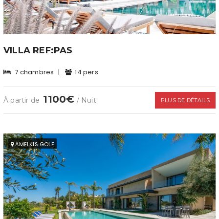
VILLA REF:PAS
7 chambres
|
14 pers
1100€
À partir de
/ Nuit
PLUS DE DÉTAILS
AMELKIS GOLF