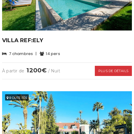
VILLA REF:ELY
7 chambres
|
14 pers
1200€
À partir de
/ Nuit
PLUS DE DÉTAILS
ROUTE FÈS