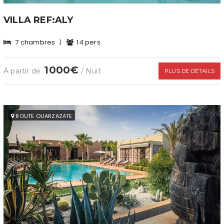
VILLA REF:ALY
7 chambres
|
14 pers
1000€
À partir de
/ Nuit
PLUS DE DÉTAILS
ROUTE OUARZAZATE