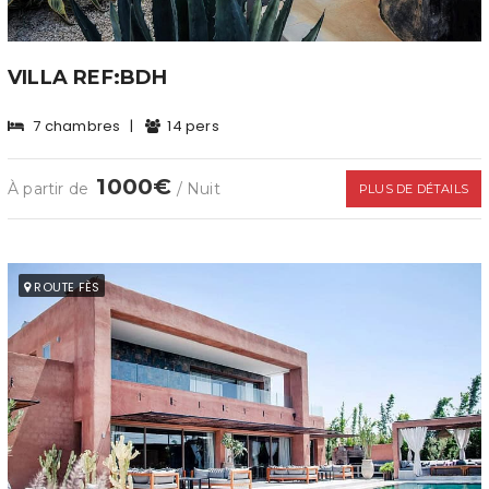
VILLA REF:BDH
7 chambres
|
14 pers
1000€
À partir de
/ Nuit
PLUS DE DÉTAILS
ROUTE FÈS