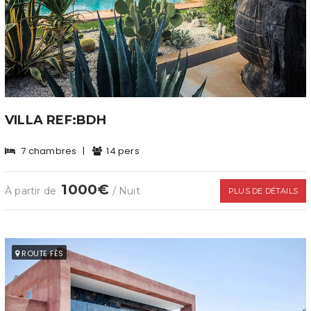
VILLA REF:BDH
7 chambres
|
14 pers
1000€
À partir de
/ Nuit
PLUS DE DÉTAILS
ROUTE FÈS