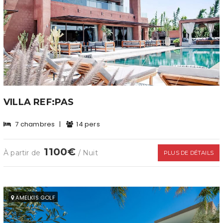
VILLA REF:PAS
7 chambres
|
14 pers
1100€
À partir de
/ Nuit
PLUS DE DÉTAILS
AMELKIS GOLF