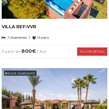
VILLA REF:VVR
7 chambres
|
14 pers
800€
À partir de
/ Nuit
PLUS DE DÉTAILS
ROUTE OUARZAZATE