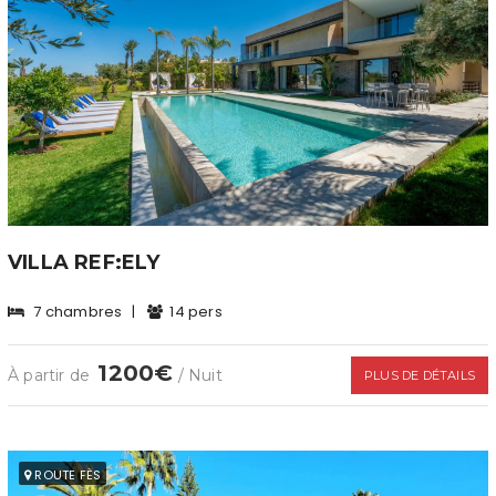
VILLA REF:ELY
7 chambres
|
14 pers
1200€
À partir de
/ Nuit
PLUS DE DÉTAILS
ROUTE FÈS