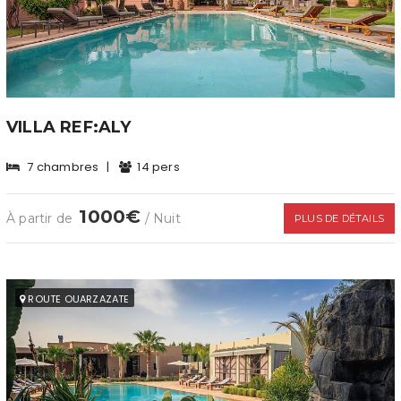
VILLA REF:ALY
7 chambres
|
14 pers
1000€
À partir de
/ Nuit
PLUS DE DÉTAILS
ROUTE OUARZAZATE