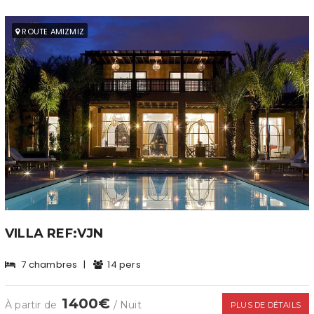
ROUTE AMIZMIZ
VILLA REF:VJN
7 chambres
|
14 pers
1400€
À partir de
/ Nuit
PLUS DE DÉTAILS