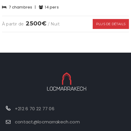
7 chambres
|
14 pers
2500€
À partir de
/ Nuit
PLUS DE DÉTAILS
+212 6 70 22 77 06
contact@locmarrakech.com